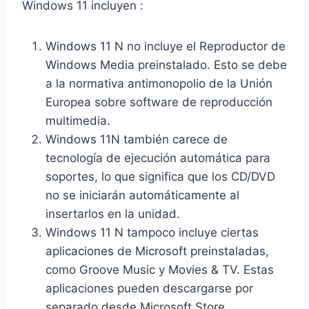
Windows 11 incluyen :
:
3
$
.
4
5
Windows 11 N no incluye el Reproductor de
1
9
Windows Media preinstalado. Esto se debe
0
.
a la normativa antimonopolio de la Unión
.
Europea sobre software de reproducción
2
multimedia.
2
Windows 11N también carece de
.
tecnología de ejecución automática para
soportes, lo que significa que los CD/DVD
no se iniciarán automáticamente al
insertarlos en la unidad.
Windows 11 N tampoco incluye ciertas
aplicaciones de Microsoft preinstaladas,
como Groove Music y Movies & TV. Estas
aplicaciones pueden descargarse por
separado desde Microsoft Store.