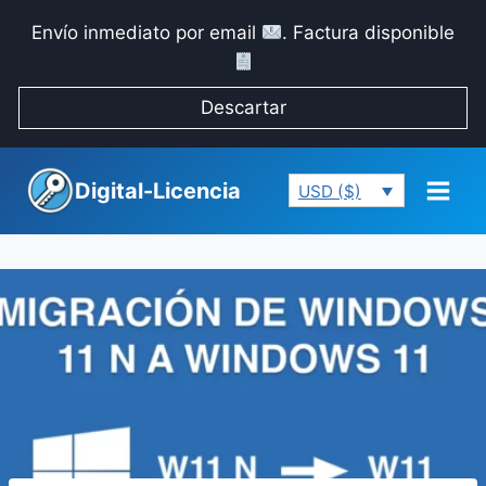
Saltar
Envío inmediato por email
. Factura disponible
al
contenido
Descartar
Digital-Licencia
USD ($)