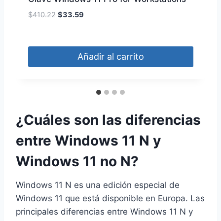
E
E
$
410.22
$
33.59
l
l
p
p
r
r
Añadir al carrito
e
e
c
c
i
i
o
o
o
a
¿Cuáles son las diferencias
r
c
i
t
entre Windows 11 N y
g
u
i
a
Windows 11 no N?
n
l
a
e
l
s
Windows 11 N es una edición especial de
e
:
Windows 11 que está disponible en Europa. Las
r
$
principales diferencias entre Windows 11 N y
a
3