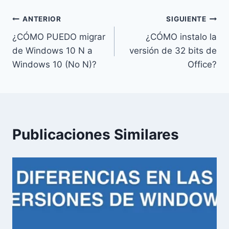
entrada:
Navegación
ANTERIOR
SIGUIENTE
¿CÓMO PUEDO migrar
¿CÓMO instalo la
de
de Windows 10 N a
versión de 32 bits de
entradas
Windows 10 (No N)?
Office?
Publicaciones Similares