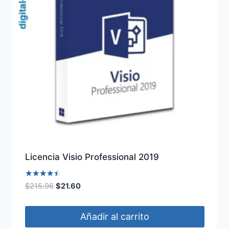
Licencia Visio Professional 2019
Valorado
El
El
$
215.96
$
21.60
con
precio
precio
4.40
de 5
original
actual
Añadir al carrito
era:
es: