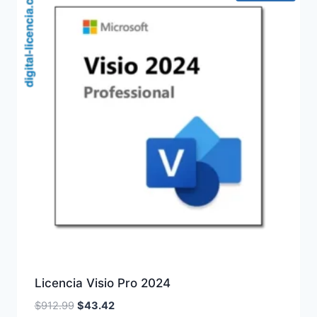
Licencia Visio Pro 2024
El
El
$
912.99
$
43.42