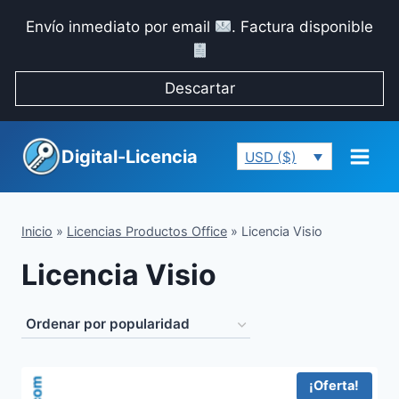
Saltar
Envío inmediato por email
. Factura disponible
al
contenido
Descartar
Digital-Licencia
USD ($)
Inicio
»
Licencias Productos Office
»
Licencia Visio
Licencia Visio
¡Oferta!