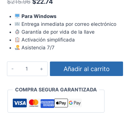
El
El
$
215.96
$
22.74
de 5 en
base a
precio
precio
valoraciones
de
Para Windows
original
actual
clientes
Entrega inmediata por correo electrónico
era:
es:
Garantía de por vida de la llave
$215.96.
$22.74.
Activación simplificada
Asistencia 7/7
Licencia
Añadir al carrito
Visio
Professional
2021
COMPRA SEGURA GARANTIZADA
cantidad