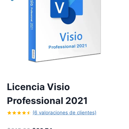
Licencia Visio
Professional 2021
(
6
valoraciones de clientes)
Valorado
6
con
4.50