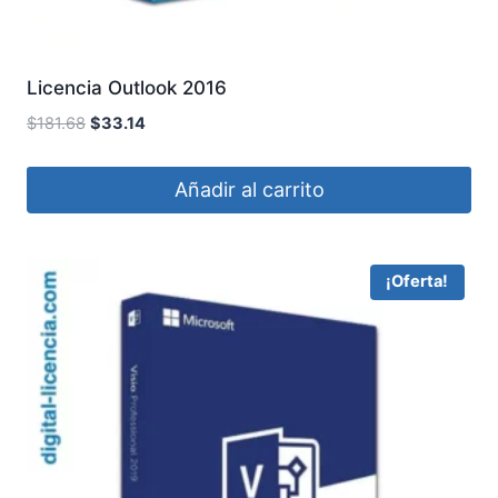
Licencia Outlook 2016
El
El
$
181.68
$
33.14
precio
precio
original
actual
Añadir al carrito
era:
es:
$181.68.
$33.14.
¡Oferta!