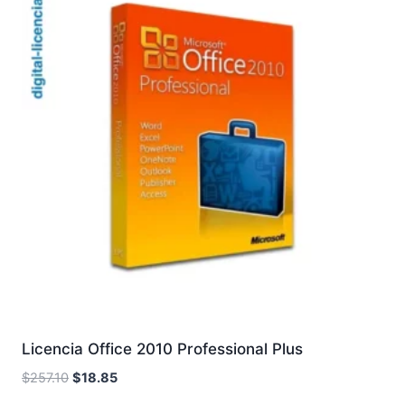
Licencia Office 2010 Professional Plus
El
El
$
257.10
$
18.85
precio
precio