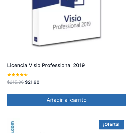
Licencia Visio Professional 2019
Valorado
El
El
$
215.96
$
21.60
con
precio
precio
4.40
de 5
original
actual
Añadir al carrito
era:
es:
$215.96.
$21.60.
¡Oferta!