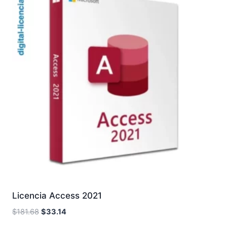
Licencia Access 2021
El
El
$
181.68
$
33.14
precio
precio