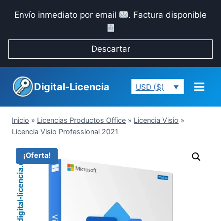
Saltar
Envío inmediato por email
. Factura disponible
al
contenido
Descartar
Digital-Licencia
USD ($)
Inicio
»
Licencias Productos Office
»
Licencia Visio
»
Licencia Visio Professional 2021
¡Oferta!