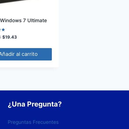
 Windows 7 Ultimate
El
El
6
$
19.43
precio
precio
original
actual
Añadir al carrito
era:
es:
$215.96.
$19.43.
¿Una Pregunta?
Preguntas Frecuentes