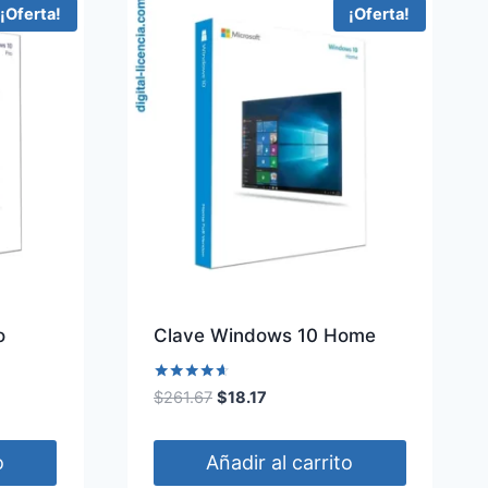
¡Oferta!
¡Oferta!
o
Clave Windows 10 Home
Valorado
El
El
$
261.67
$
18.17
con
precio
precio
4.50
de 5
original
actual
o
Añadir al carrito
era:
es: