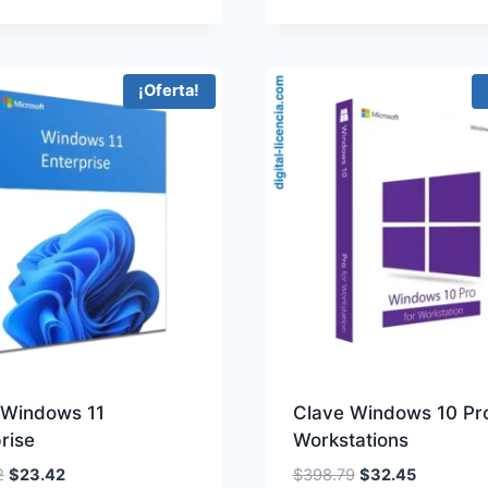
$284.52.
$19.31.
$295.95.
$18.05.
¡Oferta!
 Windows 11
Clave Windows 10 Pro
rise
Workstations
El
El
El
El
2
$
23.42
$
398.79
$
32.45