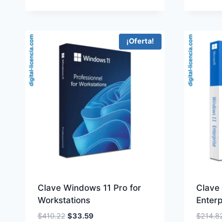
$307.38.
$18.85.
¡Oferta!
Clave Windows 11 Pro for
Clave
Workstations
Enterp
El
El
$
410.22
$
33.59
$
214.8