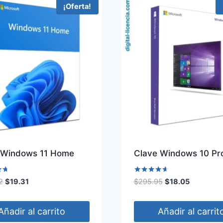
¡Oferta!
 Windows 11 Home
Clave Windows 10 Pr
Valorado
El
El
El
El
2
$
19.31
$
295.95
$
18.05
con
precio
precio
precio
precio
4.50
de 5
original
actual
original
actual
Añadir al carrito
Añadir al carrit
era:
es:
era:
es: