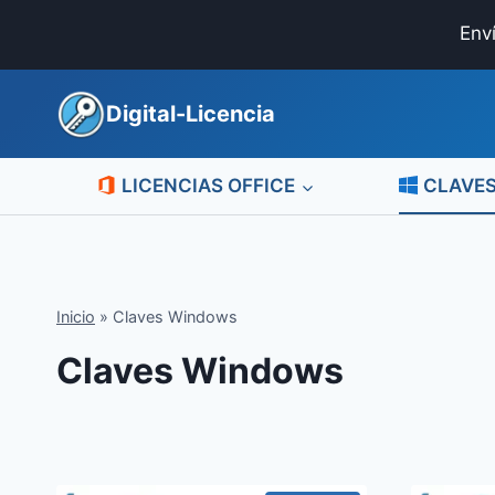
Saltar
Env
al
contenido
Digital-Licencia
LICENCIAS OFFICE
CLAVE
Inicio
»
Claves Windows
Claves Windows