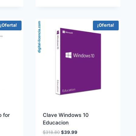
$261.67.
$18.17.
¡Oferta!
¡Oferta!
 for
Clave Windows 10
Educacion
El
El
$
318.80
$
39.99