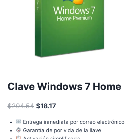
Clave Windows 7 Home
El
El
$
204.54
$
18.17
precio
precio
Entrega inmediata por correo electrónico
original
actual
Garantía de por vida de la llave
era:
es:
Activación simplificada