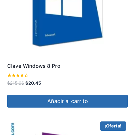
Clave Windows 8 Pro
Valorado
El
El
$
215.96
$
20.45
con
precio
precio
4.00
de 5
original
actual
Añadir al carrito
era:
es:
$215.96.
$20.45.
¡Oferta!