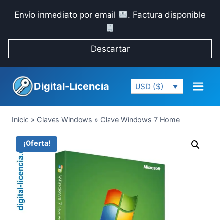
Saltar
Envío inmediato por email
. Factura disponible
al
contenido
Descartar
Digital-Licencia
USD ($)
Inicio
»
Claves Windows
»
Clave Windows 7 Home
¡Oferta!