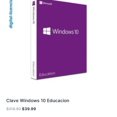
Clave Windows 10 Educacion
El
El
$
318.80
$
39.99
precio
precio