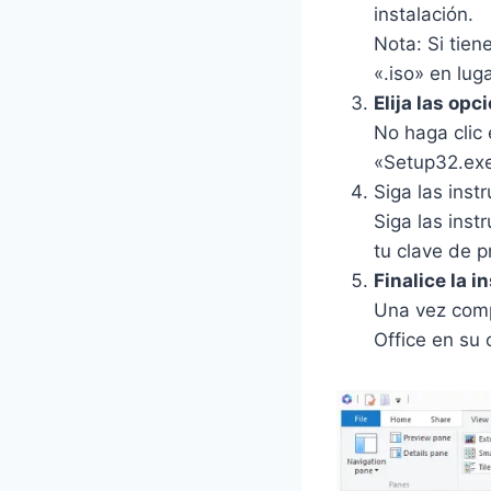
instalación.
r
e
:
a
Nota: Si tien
r
$
:
a
3
«.iso» en lug
$
:
3
Elija las opc
2
$
.
No haga clic 
2
1
1
«Setup32.ex
6
4
4
Siga las inst
.
7
.
2
Siga las inst
.
5
4
tu clave de p
.
0
Finalice la i
.
Una vez compl
Office en su