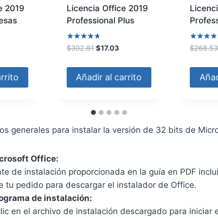
ce 2019
Licencia Office 2019
Licenc
esas
Professional Plus
Profess
E
l
Valorado
Valorado
E
E
$
302.81
$
17.03
$
268.5
con
con
p
l
l
4.56
4.43
de 5
de 5
r
p
p
rrito
Añadir al carrito
Añad
e
r
r
c
e
e
i
c
c
o
i
i
a
o
o
os generales para instalar la versión de 32 bits de Micro
c
o
a
t
r
c
rosoft Office:
u
i
t
a
g
u
ente de instalación proporcionada en la guía en PDF inclu
l
i
a
e tu pedido para descargar el instalador de Office.
e
n
l
rograma de instalación:
s
a
e
ic en el archivo de instalación descargado para iniciar 
:
l
s