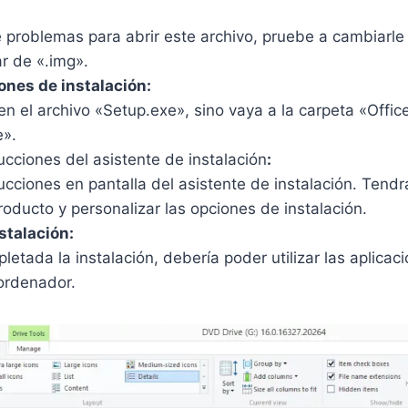
$
e
:
2
e problemas para abrir este archivo, pruebe a cambiarle
r
$
0
a
1
ar de «.img».
.
:
7
iones de instalación:
3
$
.
en el archivo «Setup.exe», sino vaya a la carpeta «Office
4
3
0
e».
.
0
3
rucciones del asistente de instalación
:
2
.
rucciones en pantalla del asistente de instalación. Tendr
.
8
roducto y personalizar las opciones de instalación.
1
nstalación:
.
etada la instalación, debería poder utilizar las aplicac
 ordenador.