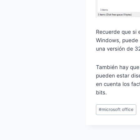
Recuerde que si e
Windows, puede el
una versión de 32
También hay que 
pueden estar dise
en cuenta los fac
bits.
Etiquetas
#
microsoft office
de
la
entrada: