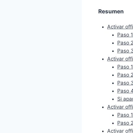
a
l
Resumen
e
r
Activar off
a
:
Paso 1
$
Paso 
2
Paso 
2
Activar off
6
Paso 1
.
Paso 
2
5
Paso 
.
Paso 
Si apa
Activar of
Paso 1
Paso 2
Activar off