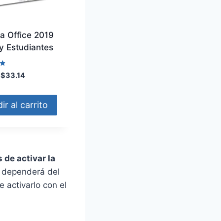
ia Office 2019
y Estudiantes
E
E
$
33.14
l
l
p
p
ir al carrito
r
r
e
e
c
c
i
i
o
o
 de activar la
o
a
o dependerá del
r
c
e activarlo con el
i
t
g
u
i
a