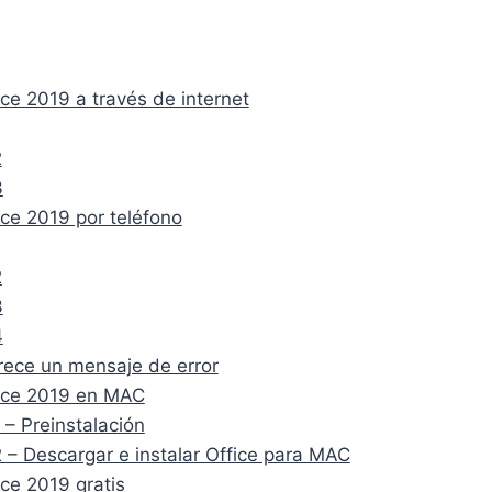
e
n
l
s
a
e
:
l
s
$
e
:
ice 2019 a través de internet
2
r
$
0
a
1
.
:
7
2
3
$
.
3
4
3
0
ice 2019 por teléfono
.
0
3
2
.
2
.
3
8
1
4
.
rece un mensaje de error
fice 2019 en MAC
 – Preinstalación
 – Descargar e instalar Office para MAC
ice 2019 gratis