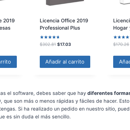
ce 2019
Licencia Office 2019
Licenc
esas
Professional Plus
Hogar 
E
l
Valorado
Valorado
E
E
$
302.81
$
17.03
$
170.26
con
con
p
l
l
4.56
4.67
de 5
de 5
r
p
p
rrito
Añadir al carrito
Añad
e
r
r
c
e
e
i
c
c
o
i
i
a
o
o
as el software, debes saber que hay
diferentes formas
c
o
a
, que son más o menos rápidas y fáciles de hacer. Est
t
r
c
 tengas. Si ha realizado un pedido en nuestro sitio, pued
u
i
t
e es sin duda el más sencillo.
a
g
u
l
i
a