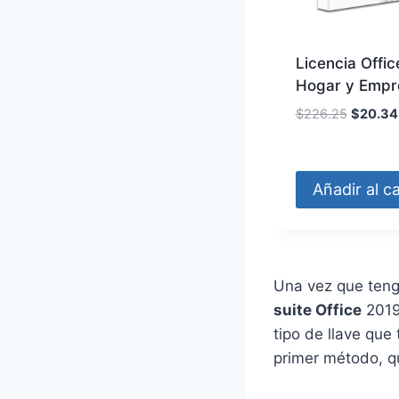
Licencia Offi
Hogar y Empr
E
$
226.25
$
20.34
l
p
r
Añadir al ca
e
c
i
o
o
Una vez que teng
r
suite Office
2019
i
tipo de llave que
g
primer método, qu
i
n