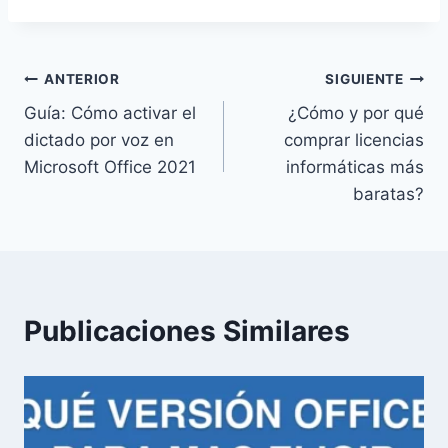
la
entrada:
Navegación
ANTERIOR
SIGUIENTE
Guía: Cómo activar el
¿Cómo y por qué
de
dictado por voz en
comprar licencias
entradas
Microsoft Office 2021
informáticas más
baratas?
Publicaciones Similares