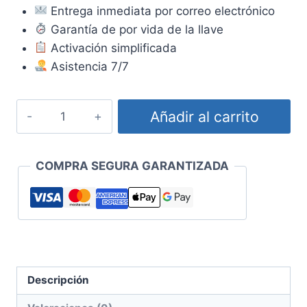
Entrega inmediata por correo electrónico
original
actual
Garantía de por vida de la llave
era:
es:
Activación simplificada
$2
$741.59.
Asistencia 7/7
855.52.
Licencia
Añadir al carrito
Windows
Server
2025
COMPRA SEGURA GARANTIZADA
Datacenter
cantidad
Descripción