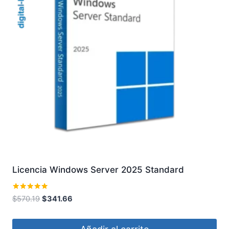
Licencia Windows Server 2025 Standard
Valorado
El
El
$
570.19
$
341.66
con
precio
precio
5.00
de 5
original
actual