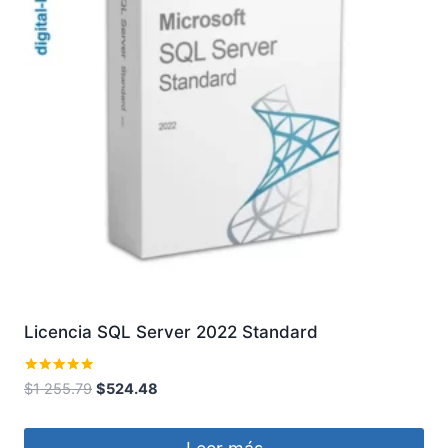
Licencia SQL Server 2022 Standard
Valorado
El
El
$
1 255.79
$
524.48
con
precio
precio
5.00
de 5
original
actual