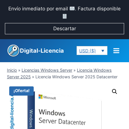
Saltar
Envío inmediato por email
. Factura disponible
al
contenido
Descartar
Digital-Licencia
USD ($)
Inicio
»
Licencias Windows Server
»
Licencia Windows
Server 2025
»
Licencia Windows Server 2025 Datacenter
¡Oferta!