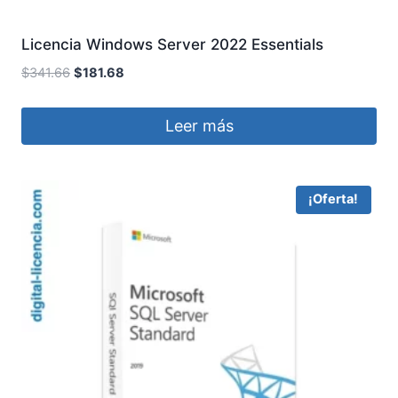
Licencia Windows Server 2022 Essentials
El
El
$
341.66
$
181.68
precio
precio
original
actual
Leer más
era:
es:
$341.66.
$181.68.
¡Oferta!