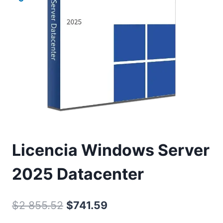
Licencia Windows Server
2025 Datacenter
El
El
$
2 855.52
$
741.59
precio
precio