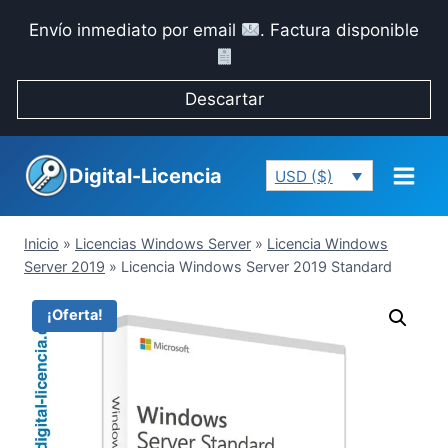
Saltar
Envío inmediato por email
. Factura disponible
al
contenido
Descartar
Digital-Licencia
USD ($)
Inicio
»
Licencias Windows Server
»
Licencia Windows
Server 2019
»
Licencia Windows Server 2019 Standard
¡Oferta!