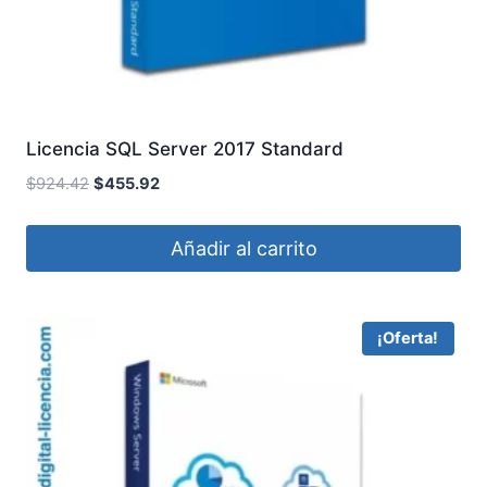
Licencia SQL Server 2017 Standard
El
El
$
924.42
$
455.92
precio
precio
original
actual
Añadir al carrito
era:
es:
$924.42.
$455.92.
¡Oferta!