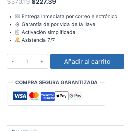
El
El
$
570.19
$
227.39
de 5 en
base a
precio
precio
valoraciones
de
Entrega inmediata por correo electrónico
original
actual
clientes
Garantía de por vida de la llave
era:
es:
Activación simplificada
$570.19.
$227.39.
Asistencia 7/7
Licencia
Añadir al carrito
Windows
Server
2019
COMPRA SEGURA GARANTIZADA
Standard
cantidad