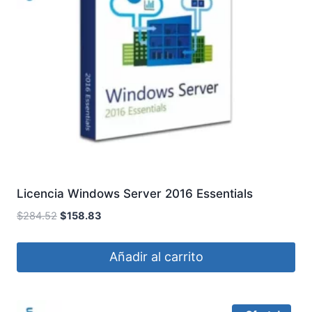
Licencia Windows Server 2016 Essentials
El
El
$
284.52
$
158.83
precio
precio
original
actual
Añadir al carrito
era:
es:
$284.52.
$158.83.