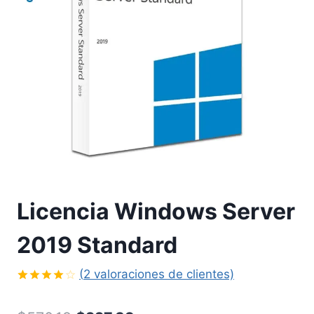
Licencia Windows Server
2019 Standard
(
2
valoraciones de clientes)
Valorado
2
con
4.00