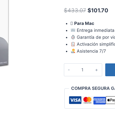
Valorado
7
con
4.86
El
El
$
433.07
$
101.70
de 5 en
base a
precio
pr
valoraciones
de clientes

Para Mac
original
ac
Entrega inmediata 
era:
es
Garantía de por vid
$433.07.
$1
Activación simplif
Asistencia 7/7
Licencia
Office
2021
Hogar
COMPRA SEGURA G
y
Empresas
MAC