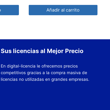
precio
precio
4.30
de 5
original
actual
o
Añadir al carrito
era:
es:
$433.07.
$44.56.
Sus licencias al Mejor Precio
En digital-licencia le ofrecemos precios
competitivos gracias a la compra masiva de
licencias no utilizadas en grandes empresas.