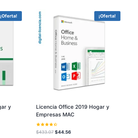
¡Oferta!
¡Oferta!
gar y
Licencia Office 2019 Hogar y
Empresas MAC
Valorado
El
El
$
433.07
$
44.56
con