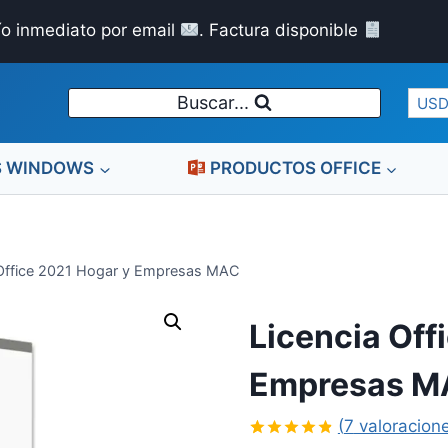
ío inmediato por email
. Factura disponible
Buscar...
USD
S WINDOWS
PRODUCTOS OFFICE
 Office 2021 Hogar y Empresas MAC
Licencia Off
Empresas M
(
7
valoracione