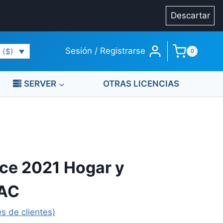
Descartar
Sesión / Registrarse
 ($)
0
SERVER
OTRAS LICENCIAS
ice 2021 Hogar y
AC
s de clientes)