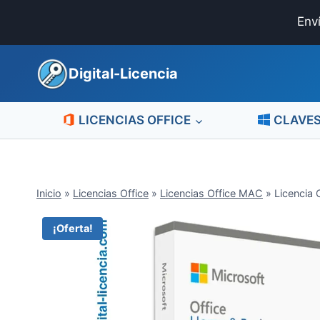
Saltar
Env
al
contenido
Digital-Licencia
LICENCIAS OFFICE
CLAVE
Inicio
»
Licencias Office
»
Licencias Office MAC
»
Licencia
¡Oferta!