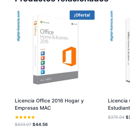
¡Oferta!
Licencia Office 2016 Hogar y
Licencia 
Empresas MAC
Estudian
El
$
375.94
$
pr
Valorado
El
El
$
433.07
$
44.56
con