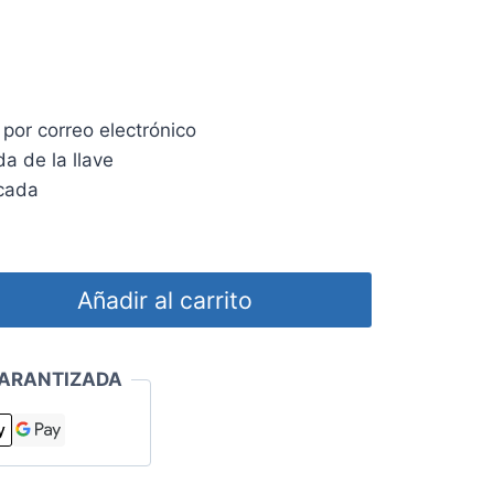
ecio
tual
por correo electrónico
:
a de la llave
01.70.
icada
Añadir al carrito
ARANTIZADA