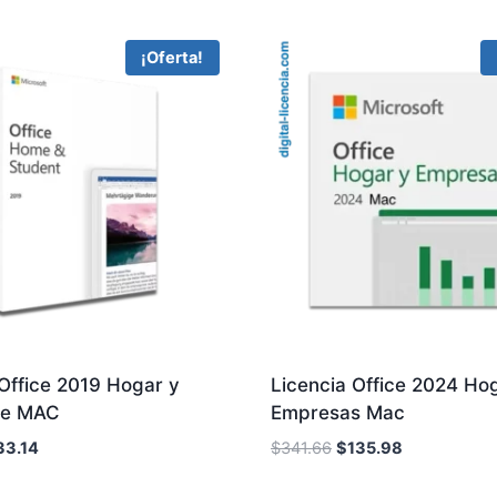
¡Oferta!
Office 2019 Hogar y
Licencia Office 2024 Ho
te MAC
Empresas Mac
El
El
El
33.14
$
341.66
$
135.98
ecio
precio
precio
precio