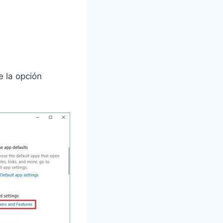
t
u
a
l
e
s
:
e la opción
$
3
2
.
4
5
.