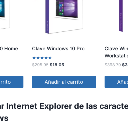
10 Home
Clave Windows 10 Pro
Clave Win
Workstati
Valorado
E
E
E
$
398.79
$
3
$
295.95
$
18.05
con
l
l
l
4.50
de 5
p
p
p
rrito
Añadir al carrito
Añad
r
r
r
e
e
e
c
c
c
r Internet Explorer de las caracte
i
i
i
o
o
o
ws
o
o
a
r
r
c