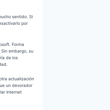
mucho sentido. Si
esactivarlo por
osoft. Forma
 Sin embargo, su
ía de los
dad.
tra actualización
 que un devorador
ar Internet