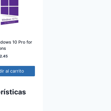
dows 10 Pro for
ons
E
2.45
l
p
ir al carrito
r
e
c
rísticas
i
o
a
c