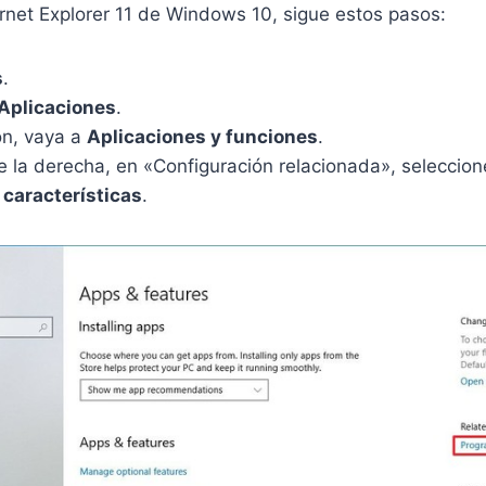
i
i
t
ernet Explorer 11 de Windows 10, sigue estos pasos:
g
g
u
i
i
a
s
.
n
n
l
Aplicaciones
.
a
a
e
l
l
s
ón, vaya a
Aplicaciones y funciones
.
e
e
:
e la derecha, en «Configuración relacionada», seleccion
r
r
$
características
.
a
a
1
:
:
8
$
$
.
3
2
0
9
9
5
8
5
.
.
.
7
9
9
5
.
.