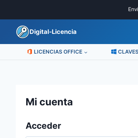
Saltar
Env
al
contenido
Digital-Licencia
LICENCIAS OFFICE
CLAVE
Mi cuenta
Acceder