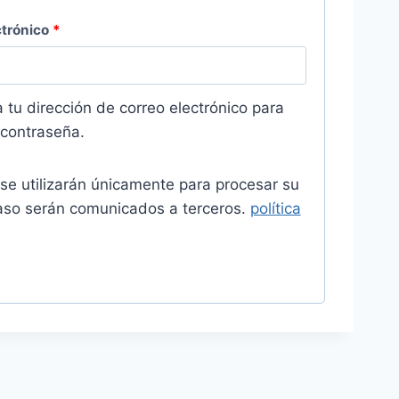
O
ctrónico
*
b
l
 tu dirección de correo electrónico para
i
 contraseña.
g
se utilizarán únicamente para procesar su
a
aso serán comunicados a terceros.
política
t
o
r
i
o