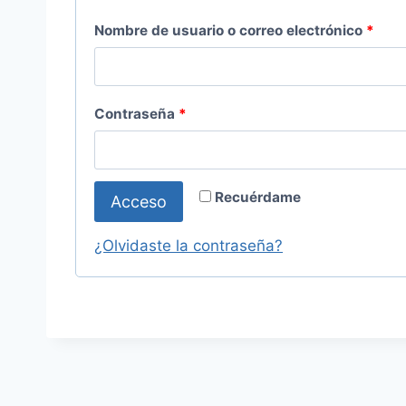
O
Nombre de usuario o correo electrónico
*
b
l
O
Contraseña
*
i
b
g
l
a
Recuérdame
Acceso
i
t
g
¿Olvidaste la contraseña?
o
a
r
t
i
o
o
r